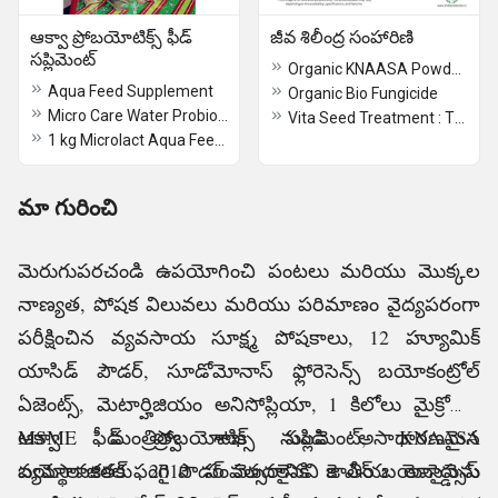
ఆక్వా ప్రోబయోటిక్స్ ఫీడ్
జీవ శిలీంద్ర సంహారిణి
సప్లిమెంట్
Organic KNAASA Powder Now KNASSA Mastery Control High Fungal & Bacterial Diseases
Aqua Feed Supplement
Organic Bio Fungicide
Micro Care Water Probiotics
Vita Seed Treatment : The best biological treatment for seeds
1 kg Microlact Aqua Feed Probiotics Supplement
మా గురించి
మెరుగుపరచండి ఉపయోగించి పంటలు మరియు మొక్కల
నాణ్యత, పోషక విలువలు మరియు పరిమాణం వైద్యపరంగా
పరీక్షించిన వ్యవసాయ సూక్ష్మ పోషకాలు, 12 హ్యూమిక్
యాసిడ్ పౌడర్, సూడోమోనాస్ ఫ్లోరెసెన్స్ బయోకంట్రోల్
ఏజెంట్స్, మెటార్హిజియం అనిసోప్లియా, 1 కిలోలు మైక్రోలాక్ట్
ఆక్వా ఫీడ్ ప్రోబయోటిక్స్ సప్లిమెంట్, KNAASA
MSME మంత్రిత్వ శాఖ నుండి అసాధారణమైన
బయోలాజికల్ ఫంగై పౌడర్ మొదలైనవి కె ఎన్ బయోసైన్సెస్
వ్యవస్థాపకతకు 2010 సంవత్సరానికి జాతీయ అవార్డును