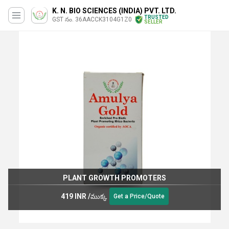
K. N. BIO SCIENCES (INDIA) PVT. LTD.
TRUSTED
GST నం. 36AACCK3104G1Z0
SELLER
PLANT GROWTH PROMOTERS
419 INR
/
ముక్క
Get a Price/Quote