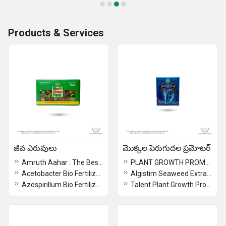
Products & Services
జీవ ఎరువులు
మొక్కల పెరుగుదల ప్రమోటర్
Amruth Aahar : The Best Budget-friendly Home Gardening Essentials
PLANT GROWTH PROMOTERS
Acetobacter Bio Fertilizer For Sugarcane
Algistim Seaweed Extract Humic The Best Powerful Liquid Seaweed Extract
Azospirillum Bio Fertilizer : Boost Crop Productivity with Our Revolutionary Nitrogen Fixing Bacteria!
Talent Plant Growth Promoters