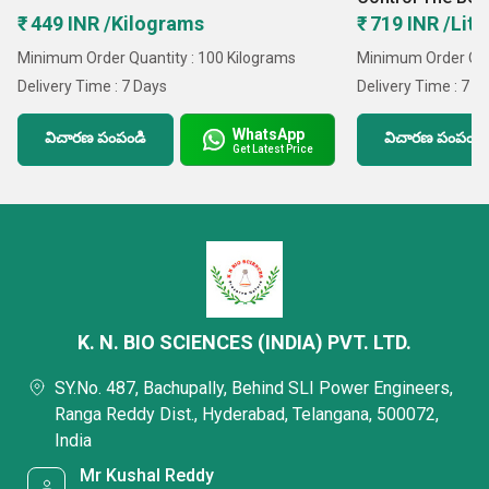
BB for Optimal 
₹ 449 INR /Kilograms
₹ 719 INR /Lite
Minimum Order Quantity : 100 Kilograms
Minimum Order Quan
Delivery Time : 7 Days
Delivery Time : 7 D
WhatsApp
విచారణ పంపండి
విచారణ పంపండి
Get Latest Price
K. N. BIO SCIENCES (INDIA) PVT. LTD.
SY.No. 487, Bachupally, Behind SLI Power Engineers,
Ranga Reddy Dist., Hyderabad, Telangana, 500072,
India
Mr Kushal Reddy