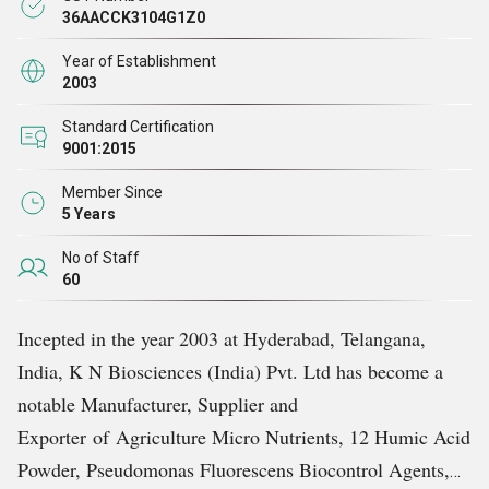
ఉపయోగించే వ్యవసాయ వ్యర్థాలు
36AACCK3104G1Z0
.
Year of Establishment
పౌల్ట్రీ మరియు ఆక్వా పొలాల్లో ఆహార పదార్ధంగా ఈస్ట్ -
2003
సింగిల్ సెల్ ప్రోటీన్ (ఎస్సిపి) ను అభివృద్ధి చేయండి
Standard Certification
ఆక్వా నిర్విషీకరణ మరియు పౌల్ట్రీ లో మల పదార్థం చికిత్స
9001:2015
కోసం కుళ్ళిపోయిన కన్సార్టియం అభివృద్ధి
Member Since
చెరకు మొక్కల కణజాల సంస్కృతి కోసం ఇన్విట్రో టెక్నాలజీని
5 Years
అభివృద్ధి చేయండి
No of Staff
ది ఆర్ అండ్ డి యూనిట్ టెక్స్టైల్ కోసం వేర్వేరు చికిత్స
60
ఎంపికలను కూడా ఉత్పత్తి చేస్తుంది 89.2% విజయంతో COD,
రంగు, వాసన మరియు BOD ను తగ్గించడానికి ప్రసరణ
Incepted in the year 2003 at Hyderabad, Telangana,
రేటు
India, K N Biosciences (India) Pvt. Ltd has become a
పురుగు మందులు, పురుగుమందులు మరియు హెర్బిసైడ్ల
notable Manufacturer, Supplier and
సామర్థ్యాన్ని పెంపొందించడానికి జీవ సహాయకాలను
Exporter of Agriculture Micro Nutrients, 12 Humic Acid
సృష్టించండి
Powder, Pseudomonas Fluorescens Biocontrol Agents,