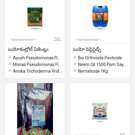
బయోకంట్రోల్ ఏజెంట్లు
బయో పెస్టిసైడ్స్
Ayush Pseudomonas Fluorescens Biocontrol Agents
Bio Orthocide Pesticide
Monas Pseudomonas Fluorescens Organic Pesticide And Fungicide
Neem Oil 1500 Ppm Say Goodbye to Pests and Insects - The Best Neem Oil
Anoka Trichoderma Vride And Pseudomonas Biocontrol Agents
Nematicide 1Kg