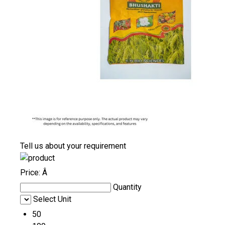
Tell us about your requirement
Price:
Â
Quantity
Select Unit
50