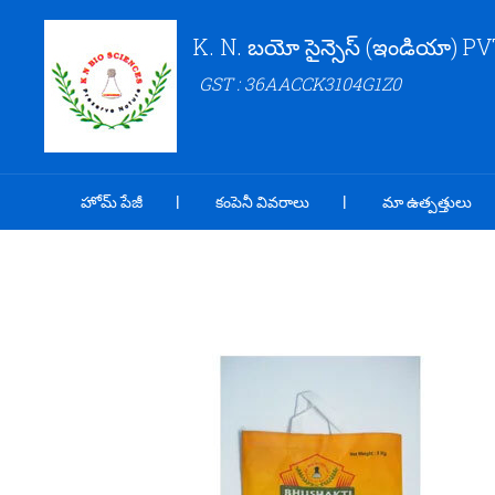
K. N. బయో సైన్సెస్ (ఇండియా) PV
GST : 36AACCK3104G1Z0
హోమ్ పేజీ
కంపెనీ వివరాలు
మా ఉత్పత్తులు