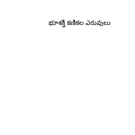
భూశక్తి కణికల ఎరువులు