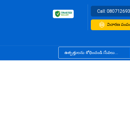
Call:
08071269
విచారణ పంపం