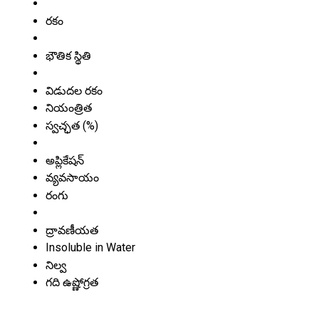
రకం
భౌతిక స్థితి
విడుదల రకం
నియంత్రిత
స్వచ్ఛత (%)
అప్లికేషన్
వ్యవసాయం
రంగు
ద్రావణీయత
Insoluble in Water
నిల్వ
గది ఉష్ణోగ్రత