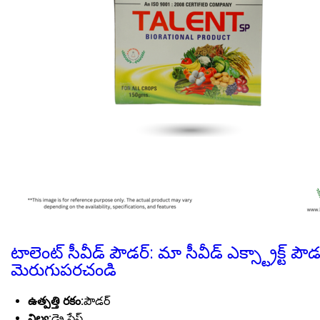
టాలెంట్ సీవీడ్ పౌడర్: మా సీవీడ్ ఎక్స్ట్రాక్ట్ 
మెరుగుపరచండి
ఉత్పత్తి రకం:
పౌడర్
నిల్వ:
డ్రై ప్లేస్