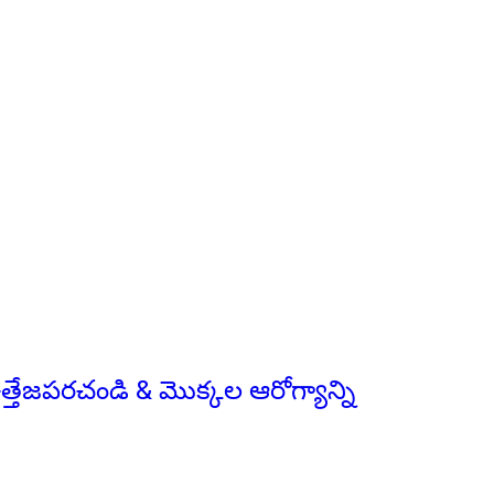
ి ఉత్తేజపరచండి & మొక్కల ఆరోగ్యాన్ని