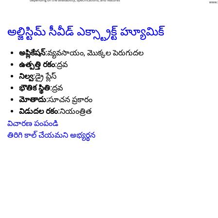
అల్జిస్టిమ్ సీవీడ్ ఎక్స్ట్రాక్ట్ హ్యూమిక్
అప్లికేషన్:
వ్యవసాయం, మొక్కల పెరుగుదల
ఉత్పత్తి రకం:
ద్రవ
నిల్వ:
డ్రై ప్లేస్
భౌతిక స్థితి:
ద్రవ
మోతాదు:
సూచన ప్రకారం
విడుదల రకం:
నియంత్రిత
విచారణ పంపండి
తిరిగి కాల్ చేయమని అభ్యర్థన