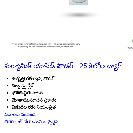
హ్యూమిక్ యాసిడ్ పౌడర్ - 25 కిలోల బ్యాగ్
ఉత్పత్తి రకం:
ద్రవ, పౌడర్
నిల్వ:
డ్రై ప్లేస్
భౌతిక స్థితి:
పౌడర్
మోతాదు:
సూచన ప్రకారం
విడుదల రకం:
నియంత్రిత
విచారణ పంపండి
తిరిగి కాల్ చేయమని అభ్యర్థన