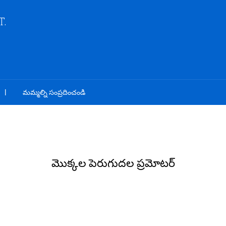
T.
మమ్మల్ని సంప్రదించండి
మొక్కల పెరుగుదల ప్రమోటర్