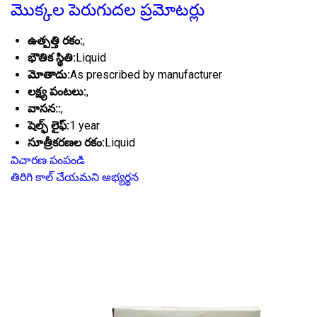
మొక్కల పెరుగుదల ప్రమోటర్లు
ఉత్పత్తి రకం:
,
భౌతిక స్థితి:
Liquid
మోతాదు:
As prescribed by manufacturer
లక్ష్య పంటలు:
,
వాసన::
,
షెల్ఫ్ లైఫ్:
1 year
సూత్రీకరణల రకం:
Liquid
విచారణ పంపండి
తిరిగి కాల్ చేయమని అభ్యర్థన