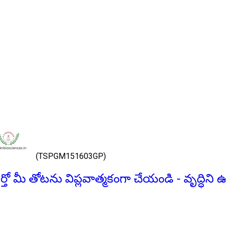
(TSPGM151603GP)
పౌడర్తో మీ తోటను విప్లవాత్మకంగా చేయండి - వృద్ధిన