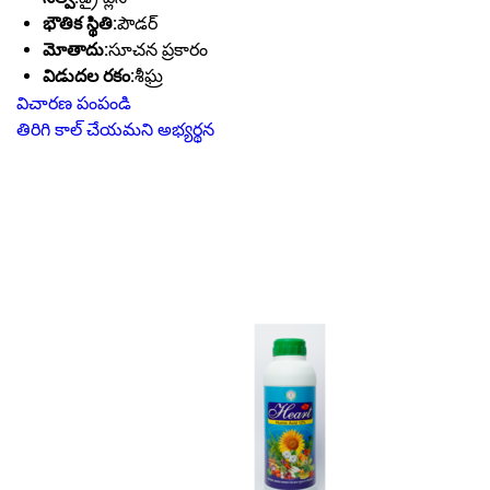
భౌతిక స్థితి:
పౌడర్
మోతాదు:
సూచన ప్రకారం
విడుదల రకం:
శీఘ్ర
విచారణ పంపండి
తిరిగి కాల్ చేయమని అభ్యర్థన