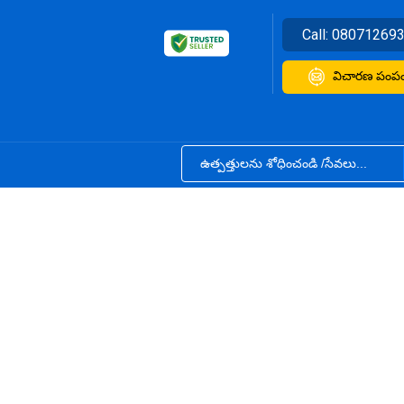
Call:
08071269
విచారణ పంపం