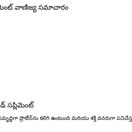
సప్లిమెంట్ వాణిజ్య సమాచారం
ీడ్ సప్లిమెంట్
ద్ధిగా ప్రొటీన్‌ను కలిగి ఉంటుంది మరియు శక్తి వనరుగా పనిచేస్త