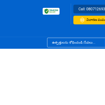
Call:
08071269
విచారణ పంపం