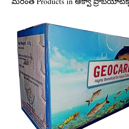
మరింత Products in ఆక్వా ప్రోబయోటిక్స