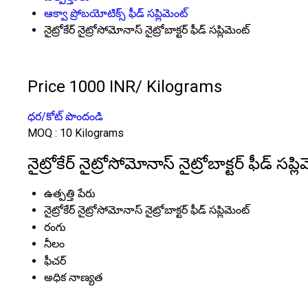
ఆక్వా ప్రోబయోటిక్స్ ఫీడ్ సప్లిమెంట్
నైట్రోకేర్ నైట్రోసోమోనాస్ నైట్రోబాక్టర్ ఫీడ్ సప్లిమెంట్
Price 1000 INR
/ Kilograms
ధర/కోట్ పొందండి
MOQ :
10 Kilograms
నైట్రోకేర్ నైట్రోసోమోనాస్ నైట్రోబాక్టర్ ఫీడ్ సప్
ఉత్పత్తి పేరు
నైట్రోకేర్ నైట్రోసోమోనాస్ నైట్రోబాక్టర్ ఫీడ్ సప్లిమెంట్
రంగు
నీలం
ఫీచర్
అధిక నాణ్యత