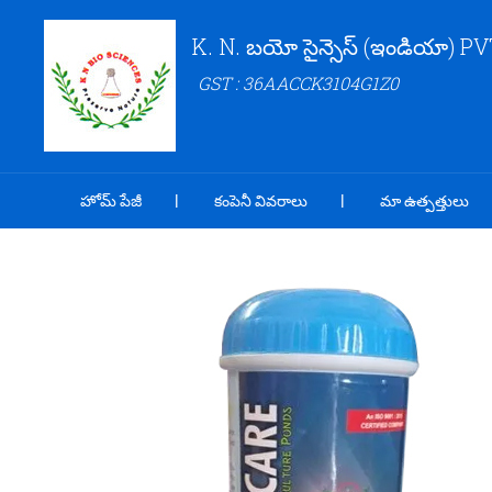
K. N. బయో సైన్సెస్ (ఇండియా) PV
GST : 36AACCK3104G1Z0
హోమ్ పేజీ
కంపెనీ వివరాలు
మా ఉత్పత్తులు