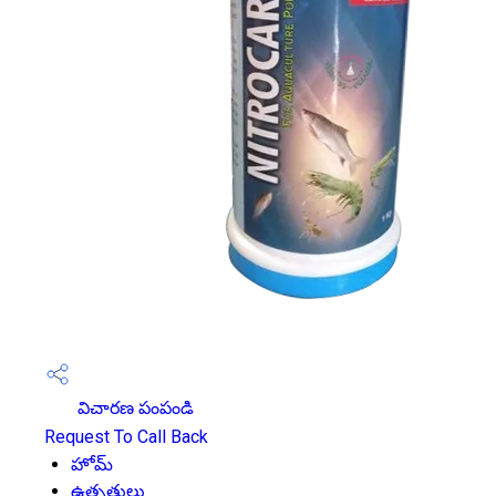
విచారణ పంపండి
Request To Call Back
హోమ్
ఉత్పత్తులు