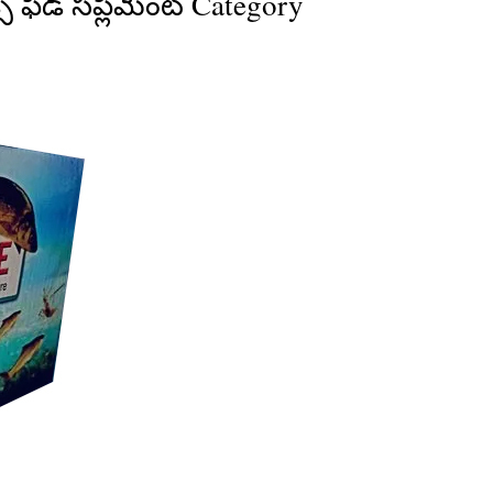
్ ఫీడ్ సప్లిమెంట్ Category