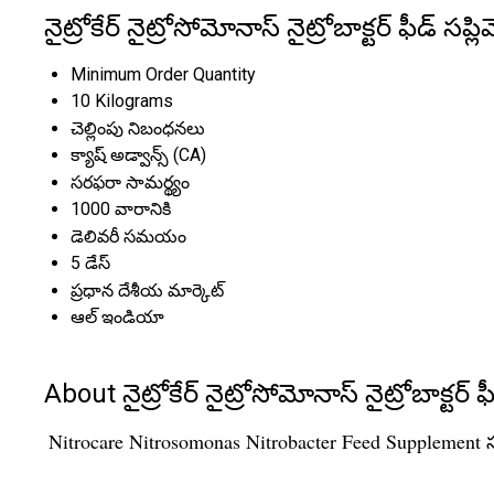
నైట్రోకేర్ నైట్రోసోమోనాస్ నైట్రోబాక్టర్ ఫీడ్ 
Minimum Order Quantity
10 Kilograms
చెల్లింపు నిబంధనలు
క్యాష్ అడ్వాన్స్ (CA)
సరఫరా సామర్థ్యం
1000 వారానికి
డెలివరీ సమయం
5 డేస్
ప్రధాన దేశీయ మార్కెట్
ఆల్ ఇండియా
About నైట్రోకేర్ నైట్రోసోమోనాస్ నైట్రోబాక్టర్ ఫ
Nitrocare Nitrosomonas Nitrobacter Feed Supplement సమృ