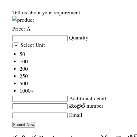
Tell us about your requirement
Price:
Â
Quantity
Select Unit
50
100
200
250
500
1000+
Additional detail
మొబైల్ number
Email