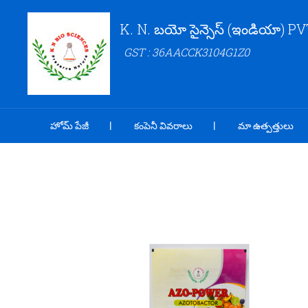
K. N. బయో సైన్సెస్ (ఇండియా) PV
GST : 36AACCK3104G1Z0
హోమ్ పేజీ
కంపెనీ వివరాలు
మా ఉత్పత్తులు