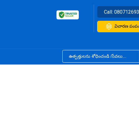
Call:
08071269
విచారణ పంపం