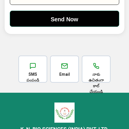
SMS
Email
నాకు
పంపండి
ఉచితంగా
కాల్
చేయండి