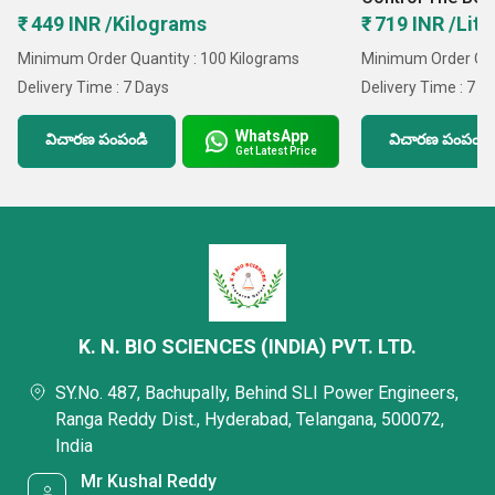
BB for Optimal 
₹ 449 INR /Kilograms
₹ 719 INR /Lite
Minimum Order Quantity : 100 Kilograms
Minimum Order Quan
Delivery Time : 7 Days
Delivery Time : 7 D
WhatsApp
విచారణ పంపండి
విచారణ పంపండి
Get Latest Price
K. N. BIO SCIENCES (INDIA) PVT. LTD.
SY.No. 487, Bachupally, Behind SLI Power Engineers,
Ranga Reddy Dist., Hyderabad, Telangana, 500072,
India
Mr Kushal Reddy