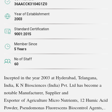
ఉపయోగించే వ్యవసాయ వ్యర్థాలు
36AACCK3104G1Z0
.
Year of Establishment
పౌల్ట్రీ మరియు ఆక్వా పొలాల్లో ఆహార పదార్ధంగా ఈస్ట్ -
2003
సింగిల్ సెల్ ప్రోటీన్ (ఎస్సిపి) ను అభివృద్ధి చేయండి
Standard Certification
ఆక్వా నిర్విషీకరణ మరియు పౌల్ట్రీ లో మల పదార్థం చికిత్స
9001:2015
కోసం కుళ్ళిపోయిన కన్సార్టియం అభివృద్ధి
Member Since
చెరకు మొక్కల కణజాల సంస్కృతి కోసం ఇన్విట్రో టెక్నాలజీని
5 Years
అభివృద్ధి చేయండి
No of Staff
ది ఆర్ అండ్ డి యూనిట్ టెక్స్టైల్ కోసం వేర్వేరు చికిత్స
60
ఎంపికలను కూడా ఉత్పత్తి చేస్తుంది 89.2% విజయంతో COD,
రంగు, వాసన మరియు BOD ను తగ్గించడానికి ప్రసరణ
Incepted in the year 2003 at Hyderabad, Telangana,
రేటు
India, K N Biosciences (India) Pvt. Ltd has become a
పురుగు మందులు, పురుగుమందులు మరియు హెర్బిసైడ్ల
notable Manufacturer, Supplier and
సామర్థ్యాన్ని పెంపొందించడానికి జీవ సహాయకాలను
Exporter of Agriculture Micro Nutrients, 12 Humic Acid
సృష్టించండి
Powder, Pseudomonas Fluorescens Biocontrol Agents,