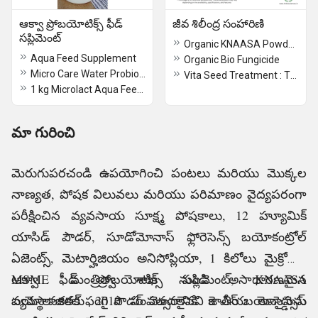
ఆక్వా ప్రోబయోటిక్స్ ఫీడ్
జీవ శిలీంద్ర సంహారిణి
సప్లిమెంట్
Organic KNAASA Powder Now KNASSA Mastery Control High Fungal & Bacterial Diseases
Aqua Feed Supplement
Organic Bio Fungicide
Micro Care Water Probiotics
Vita Seed Treatment : The best biological treatment for seeds
1 kg Microlact Aqua Feed Probiotics Supplement
మా గురించి
మెరుగుపరచండి ఉపయోగించి పంటలు మరియు మొక్కల
నాణ్యత, పోషక విలువలు మరియు పరిమాణం వైద్యపరంగా
పరీక్షించిన వ్యవసాయ సూక్ష్మ పోషకాలు, 12 హ్యూమిక్
యాసిడ్ పౌడర్, సూడోమోనాస్ ఫ్లోరెసెన్స్ బయోకంట్రోల్
ఏజెంట్స్, మెటార్హిజియం అనిసోప్లియా, 1 కిలోలు మైక్రోలాక్ట్
ఆక్వా ఫీడ్ ప్రోబయోటిక్స్ సప్లిమెంట్, KNAASA
MSME మంత్రిత్వ శాఖ నుండి అసాధారణమైన
బయోలాజికల్ ఫంగై పౌడర్ మొదలైనవి కె ఎన్ బయోసైన్సెస్
వ్యవస్థాపకతకు 2010 సంవత్సరానికి జాతీయ అవార్డును