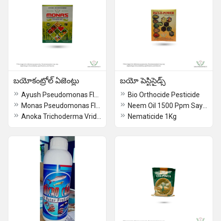
బయోకంట్రోల్ ఏజెంట్లు
బయో పెస్టిసైడ్స్
Ayush Pseudomonas Fluorescens Biocontrol Agents
Bio Orthocide Pesticide
Monas Pseudomonas Fluorescens Organic Pesticide And Fungicide
Neem Oil 1500 Ppm Say Goodbye to Pests and Insects - The Best Neem Oil
Anoka Trichoderma Vride And Pseudomonas Biocontrol Agents
Nematicide 1Kg