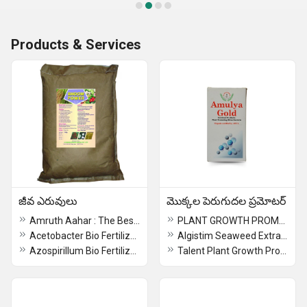
Products & Services
జీవ ఎరువులు
మొక్కల పెరుగుదల ప్రమోటర్
Amruth Aahar : The Best Budget-friendly Home Gardening Essentials
PLANT GROWTH PROMOTERS
Acetobacter Bio Fertilizer For Sugarcane
Algistim Seaweed Extract Humic The Best Powerful Liquid Seaweed Extract
Azospirillum Bio Fertilizer : Boost Crop Productivity with Our Revolutionary Nitrogen Fixing Bacteria!
Talent Plant Growth Promoters