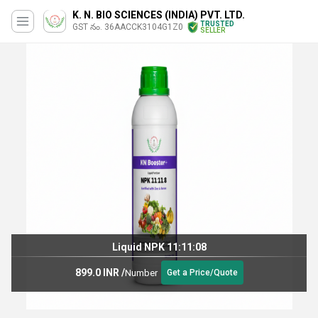
K. N. BIO SCIENCES (INDIA) PVT. LTD.
TRUSTED
GST నం. 36AACCK3104G1Z0
SELLER
Liquid NPK 11:11:08
899.0 INR
/
Number
Get a Price/Quote